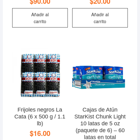
$
90.00
$
20.00
Añadir al
Añadir al
carrito
carrito
Frijoles negros La
Cajas de Atún
Cata (6 x 500 g / 1.1
StarKist Chunk Light
lb)
10 latas de 5 oz
(paquete de 6) – 60
$
16.00
latas en total