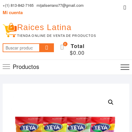
Saltar
+(1) 813-842-7165
mijailserrano77@gmail.com
Me
al
Mi cuenta
de
contenido
la
Raices Latina
bar
TIENDA ONLINE DE VENTA DE PRODUCTOS
sup
0
Total
Buscar
$0.00
por:
Productos