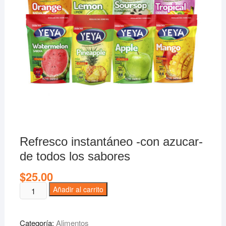
Refresco instantáneo -con azucar-
de todos los sabores
$
25.00
Refresco
Añadir al carrito
instantáneo
-
Categoría:
Alimentos
con