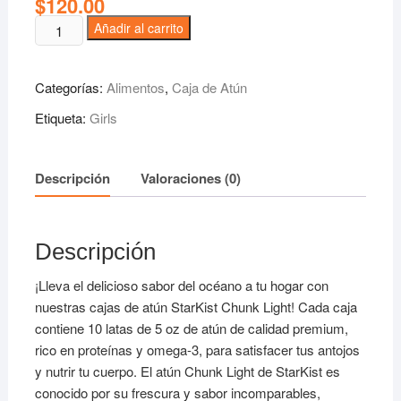
$
120.00
Cajas
Añadir al carrito
de
Atún
Categorías:
Alimentos
,
Caja de Atún
StarKist
Chunk
Etiqueta:
Girls
Light
10
latas
Descripción
Valoraciones (0)
de
5
oz
Descripción
(paquete
de
¡Lleva el delicioso sabor del océano a tu hogar con
6)
nuestras cajas de atún StarKist Chunk Light! Cada caja
-
contiene 10 latas de 5 oz de atún de calidad premium,
60
rico en proteínas y omega-3, para satisfacer tus antojos
latas
y nutrir tu cuerpo. El atún Chunk Light de StarKist es
en
conocido por su frescura y sabor incomparables,