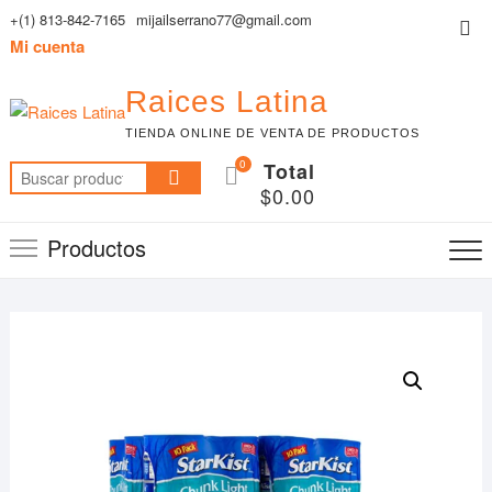
Saltar
+(1) 813-842-7165
mijailserrano77@gmail.com
Me
al
Mi cuenta
de
contenido
la
Raices Latina
bar
TIENDA ONLINE DE VENTA DE PRODUCTOS
sup
0
Total
Buscar
$0.00
por:
Productos