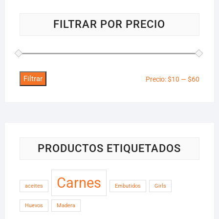
FILTRAR POR PRECIO
Filtrar
Precio
Precio
Precio:
$10
—
$60
mínim
máxim
PRODUCTOS ETIQUETADOS
Carnes
aceites
Embutidos
Girls
Huevos
Madera