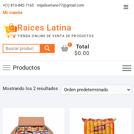
Saltar
+(1) 813-842-7165
mijailserrano77@gmail.com
Men
al
Mi cuenta
de
contenido
la
Raices Latina
barr
TIENDA ONLINE DE VENTA DE PRODUCTOS
supe
0
Total
Buscar
$0.00
por:
Productos
Mostrando los 2 resultados