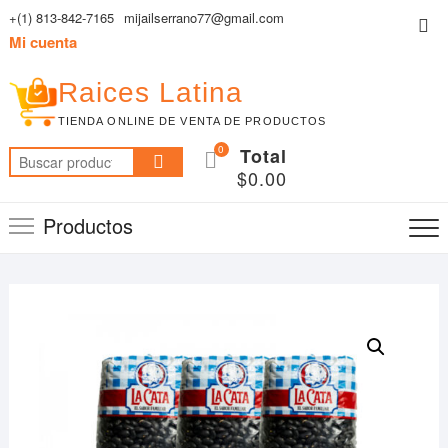
Saltar
+(1) 813-842-7165
mijailserrano77@gmail.com
Me
al
Mi cuenta
de
contenido
la
Raices Latina
bar
TIENDA ONLINE DE VENTA DE PRODUCTOS
sup
0
Total
Buscar
$0.00
por:
Productos