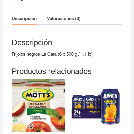
(6
x
Descripción
Valoraciones (0)
500
g
/
Descripción
1.1
lb)
Frijoles negros La Cata (6 x 500 g / 1.1 lb)
cantidad
Productos relacionados