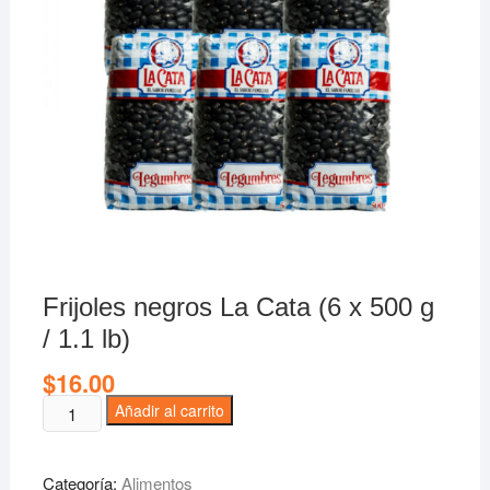
Frijoles negros La Cata (6 x 500 g
/ 1.1 lb)
$
16.00
Frijoles
Añadir al carrito
negros
La
Categoría:
Alimentos
Cata