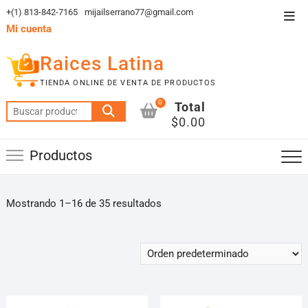
Saltar
+(1) 813-842-7165
mijailserrano77@gmail.com
Men
al
Mi cuenta
de
contenido
la
Raices Latina
barr
TIENDA ONLINE DE VENTA DE PRODUCTOS
supe
0
Total
Buscar
$0.00
por:
Productos
Mostrando 1–16 de 35 resultados