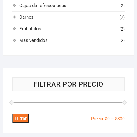
Cajas de refresco pepsi
(2)
Carnes
(7)
Embutidos
(2)
Mas vendidos
(2)
FILTRAR POR PRECIO
Filtrar
Precio
Precio
Precio:
$0
—
$300
mínim
máxim